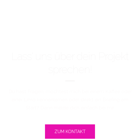
Lass' uns über dein Projekt
sprechen!
Du hast Fragen, möchtest mich bei einem Kaffee oder
einer Limo kennenlernen oder direkt ein Briefing am
Start? Dann melde dich einfach bei mir.
ZUM KONTAKT