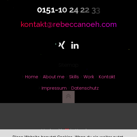
0
1
5
1
-
1
0
2
4
2
2
3
3
kontakt@rebeccanoeh.com
Sitemap
>
Home
>
About me
>
Skills
>
Work
>
Kontakt
>
Impressum
>
Datenschutz
Made with
in Hamburg
REBECCA NOEH POWERED BY
UNITED THEMES™